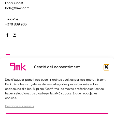
Escriu-nos!
hola@9mk.com
Truca'ns!
+376 839 965
_
9 Marketing
Agència de publicitat
Gestió del consentiment
Av. Sant Antoni 93, Ed. Cabanota, baixos
Des d'aquest panell pot escollir quines cookies permet que utilitzem.
AD400 - La Massana
Faci clic a les capçaleres de les categories per saber més sobre
Principat d’Andorra
cadascuna d'elles. Si prem "Confirma les meves preferències" sense
haver seleccionat cap categoria, això suposarà que rebutja les
cookies.
Gestiona els serveis